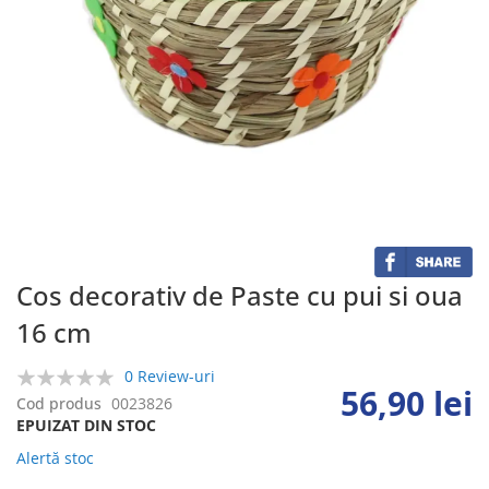
Skip
to
the
beginning
of
the
Cos decorativ de Paste cu pui si oua
images
16 cm
gallery
0 Review-uri
56,90 lei
0%
Cod produs
0023826
EPUIZAT DIN STOC
Alertă stoc