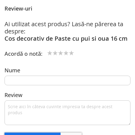
Review-uri
Ai utilizat acest produs? Lasă-ne părerea ta
despre:
Cos decorativ de Paste cu pui si oua 16 cm
Acordă o notă:
1
2
3
4
5
star
stars
stars
stars
stars
Nume
Review