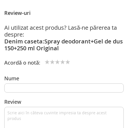
Review-uri
Ai utilizat acest produs? Lasă-ne părerea ta
despre:
Denim caseta:Spray deodorant+Gel de dus
150+250 ml Original
Acordă o notă:
1
2
3
4
5
star
stars
stars
stars
stars
Nume
Review