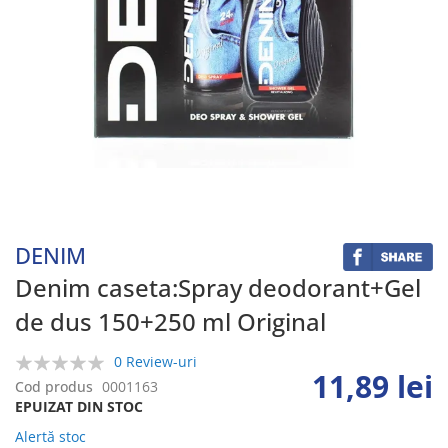
Skip
to
the
beginning
DENIM
of
the
Denim caseta:Spray deodorant+Gel
images
de dus 150+250 ml Original
gallery
0 Review-uri
11,89 lei
0%
Cod produs
0001163
EPUIZAT DIN STOC
Alertă stoc