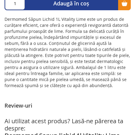
Adaugă în coș
Dermomed Săpun Lichid 1L Vitality Lime este un produs de
curățare eficient, care oferă o experiență revigorantă datorită
parfumului proaspăt de lime. Formula sa delicată curăță în
profunzime pielea, îndepărtând impuritățile și excesul de
sebum, fără a o usca. Conținutul de glicerină ajută la
menținerea hidratării naturale a pielii, lăsând-o catifelată și
plăcută la atingere. Este potrivit pentru toate tipurile de piele,
inclusiv pentru pielea sensibilă, și este testat dermatologic
pentru a asigura o utilizare sigură. Ambalajul de 1 litru este
ideal pentru întreaga familie, iar aplicarea este simplă: se
pune o cantitate mică pe pielea umedă, se masează până se
formează spumă și se clătește cu apă din abundență.
Review-uri
Ai utilizat acest produs? Lasă-ne părerea ta
despre: