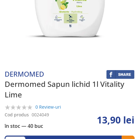
Skip
to
the
beginning
DERMOMED
of
the
Dermomed Sapun lichid 1l Vitality
images
Lime
gallery
0 Review-uri
0%
Cod produs
0024049
13,90 lei
în stoc
— 40 buc