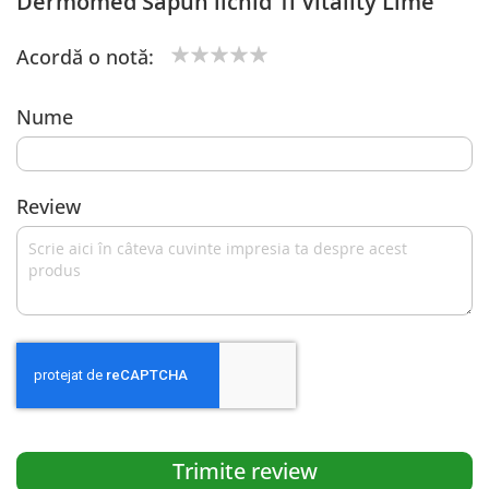
Dermomed Sapun lichid 1l Vitality Lime
Acordă o notă:
1
2
3
4
5
star
stars
stars
stars
stars
Nume
Review
Trimite review