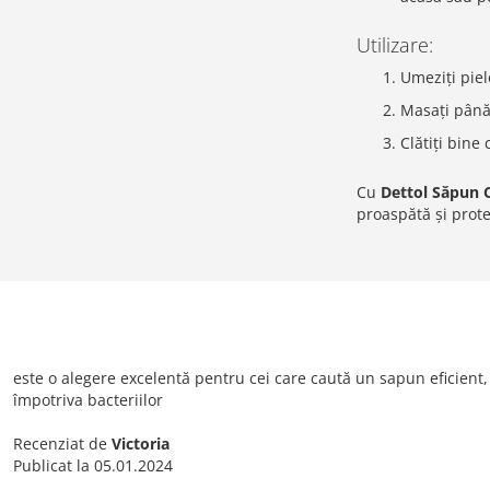
Utilizare:
Umeziți piel
Masați până
Clătiți bine
Cu
Dettol Săpun 
proaspătă și protej
este o alegere excelentă pentru cei care caută un sapun eficient, 
împotriva bacteriilor
Recenziat de
Victoria
Publicat la
05.01.2024