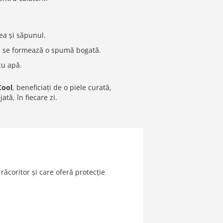
ea și săpunul.
 se formează o spumă bogată.
 cu apă.
Cool
, beneficiați de o piele curată,
ată, în fiecare zi.
răcoritor și care oferă protecție