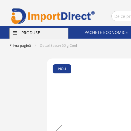
PACHETE ECONOMICE
PRODUSE
Prima pagină
Dettol Sapun 60 g Cool
Skip
to
NOU
the
end
of
the
images
gallery