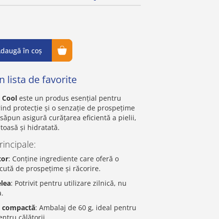
daugă în coș
 lista de favorite
 Cool
este un produs esențial pentru
erind protecție și o senzație de prospețime
 săpun asigură curățarea eficientă a pielii,
oasă și hidratată.
rincipale:
tor
: Conține ingrediente care oferă o
cută de prospețime și răcorire.
elea
: Potrivit pentru utilizare zilnică, nu
a.
 compactă
: Ambalaj de 60 g, ideal pentru
ntru călătorii.