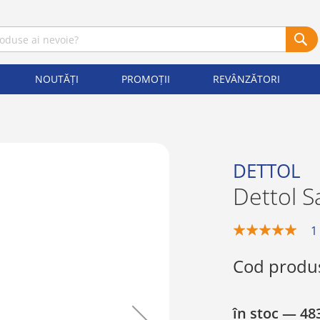
NOUTĂȚI
PROMOȚII
REVÂNZĂTORI
DETTOL
Dettol S
1
100%
Cod produ
în stoc
— 483