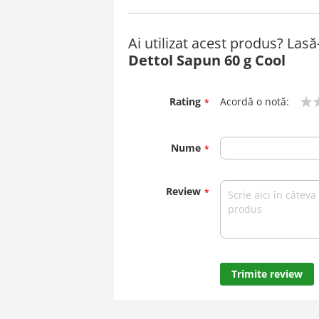
Ai utilizat acest produs? Las
Dettol Sapun 60 g Cool
Rating
Acordă o notă:
1
2
3
4
5
star
stars
stars
stars
stars
Nume
Review
Trimite review