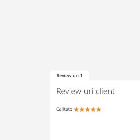
of
the
images
gallery
Review-uri
1
Review-uri client
Calitate
100%