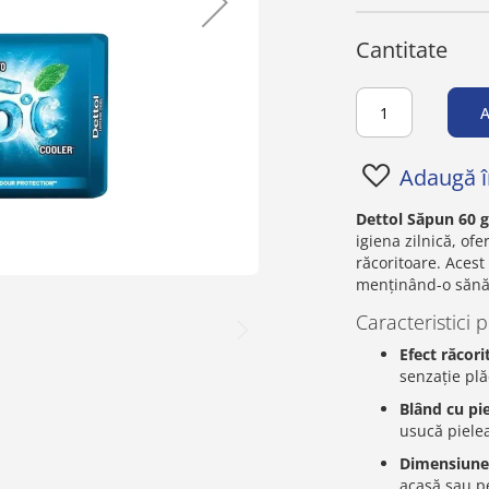
Cantitate
A
Adaugă în
Dettol Săpun 60 g
igiena zilnică, of
răcoritoare. Acest
menținând-o sănăt
Caracteristici p
Efect răcori
senzație plă
Blând cu pi
usucă piele
Dimensiune
acasă sau pe