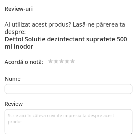
Review-uri
Ai utilizat acest produs? Lasă-ne părerea ta
despre:
Dettol Solutie dezinfectant suprafete 500
ml Inodor
Acordă o notă:
1
2
3
4
5
star
stars
stars
stars
stars
Nume
Review