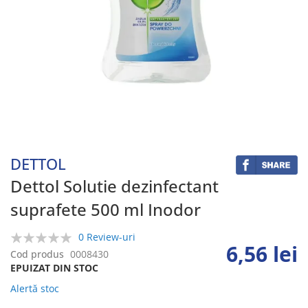
Skip
to
the
beginning
DETTOL
of
the
Dettol Solutie dezinfectant
images
suprafete 500 ml Inodor
gallery
0 Review-uri
6,56 lei
0%
Cod produs
0008430
EPUIZAT DIN STOC
Alertă stoc