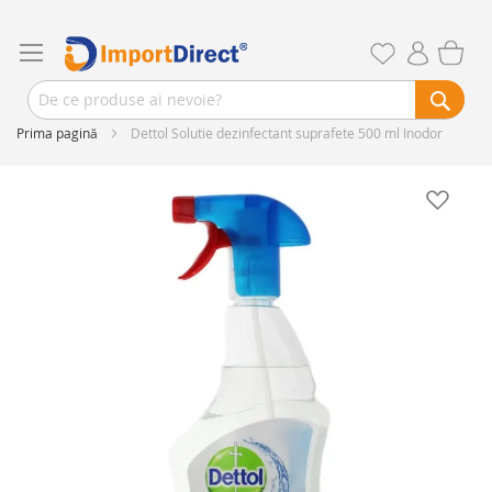
Prima pagină
Dettol Solutie dezinfectant suprafete 500 ml Inodor
Skip
to
the
end
of
the
images
gallery