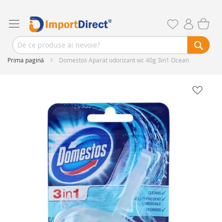
Prima pagină
Domestos Aparat odorizant wc 40g 3in1 Ocean
Skip
to
the
end
of
the
images
gallery