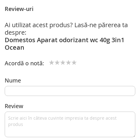
Review-uri
Ai utilizat acest produs? Lasă-ne părerea ta
despre:
Domestos Aparat odorizant wc 40g 3in1
Ocean
Acordă o notă:
1
2
3
4
5
star
stars
stars
stars
stars
Nume
Review