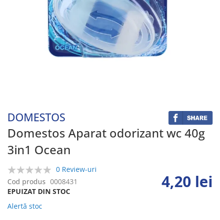
Skip
to
the
beginning
DOMESTOS
of
the
Domestos Aparat odorizant wc 40g
images
3in1 Ocean
gallery
0 Review-uri
4,20 lei
0%
Cod produs
0008431
EPUIZAT DIN STOC
Alertă stoc