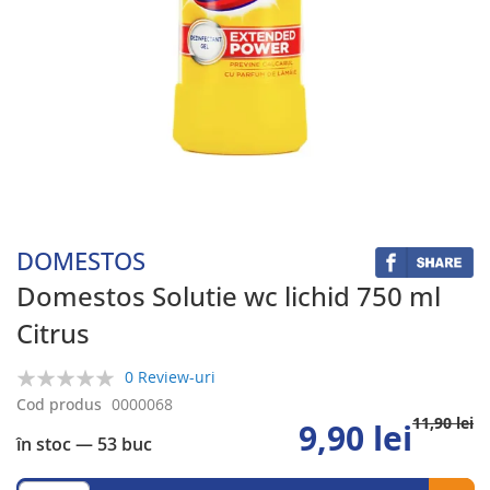
Skip
to
the
beginning
DOMESTOS
of
the
Domestos Solutie wc lichid 750 ml
images
Citrus
gallery
0 Review-uri
0%
Cod produs
0000068
11,90 lei
9,90 lei
în stoc
— 53 buc