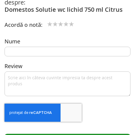
despre:
Domestos Solutie wc lichid 750 ml Citrus
Acordă o notă:
1
2
3
4
5
star
stars
stars
stars
stars
Nume
Review