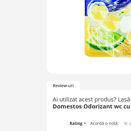
Skip
to
Review-uri
the
beginning
Ai utilizat acest produs? Las
of
Domestos Odorizant wc cu 
the
images
gallery
Rating
Acordă o notă:
1
2
3
4
5