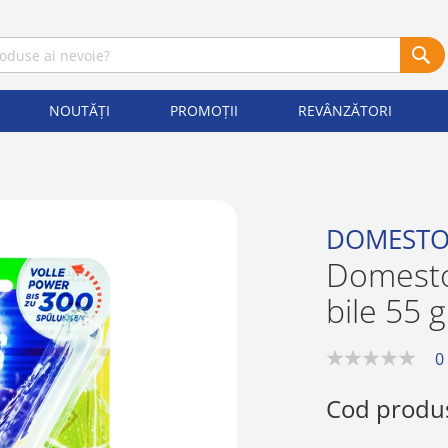
NOUTĂȚI
PROMOȚII
REVÂNZĂTORI
DOMESTO
Domesto
bile 55 
0
0%
Cod produ