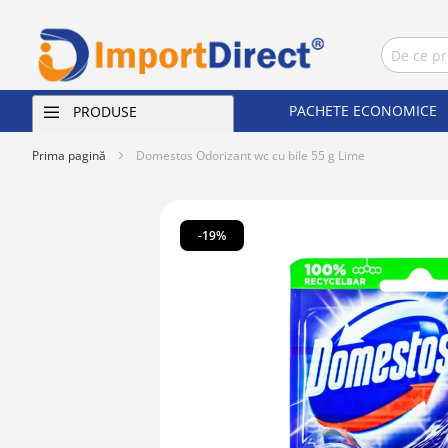
PACHETE ECONOMICE
PRODUSE
Prima pagină
Domestos Odorizant wc cu bile 55 g Lime
Skip
to
-19%
the
end
of
the
images
gallery