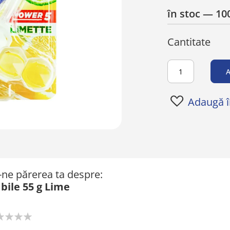
în stoc
— 100
Cantitate
A
Adaugă în
ă-ne părerea ta despre:
bile 55 g Lime