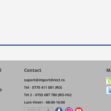
l
Contact
Ma
suport@importdirect.ro
Tel - 0770 411 081 (RO)
0
Tel 2 - 0755 087 780 (RO-HU)
Luni-Vineri - 08:00-16:00