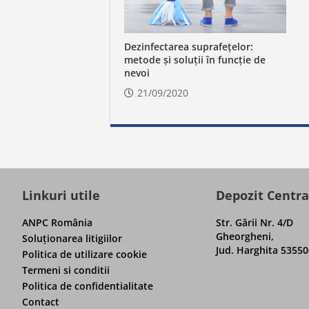
Dezinfectarea suprafețelor:
metode și soluții în funcție de
nevoi
21/09/2020
Linkuri utile
Depozit Centra
ANPC România
Str. Gării Nr. 4/D
Gheorgheni,
Soluţionarea litigiilor
Jud. Harghita 53550
Politica de utilizare cookie
Termeni si conditii
Politica de confidentialitate
Contact