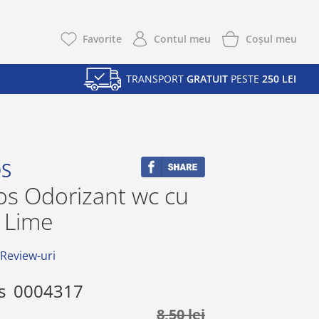
Coşul meu
Favorite
Contul meu
TRANSPORT
GRATUIT
PESTE
250 LEI
S
s Odorizant wc cu
g Lime
 Review-uri
s
0004317
8,50 lei