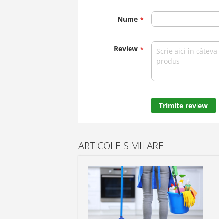
star
stars
stars
stars
stars
Nume
Review
Trimite review
ARTICOLE SIMILARE