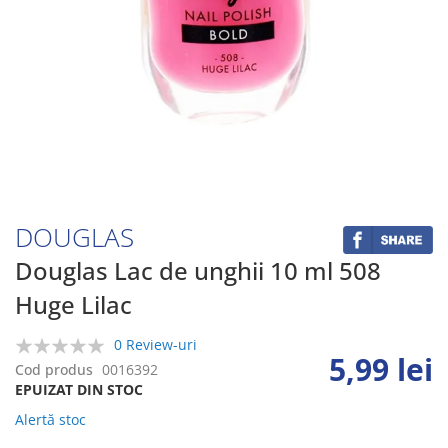
Skip
to
the
beginning
DOUGLAS
of
the
Douglas Lac de unghii 10 ml 508
images
Huge Lilac
gallery
0 Review-uri
5,99 lei
0%
Cod produs
0016392
EPUIZAT DIN STOC
Alertă stoc