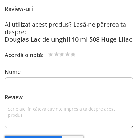
Review-uri
Ai utilizat acest produs? Lasă-ne părerea ta
despre:
Douglas Lac de unghii 10 ml 508 Huge Lilac
Acordă o notă:
1
2
3
4
5
star
stars
stars
stars
stars
Nume
Review