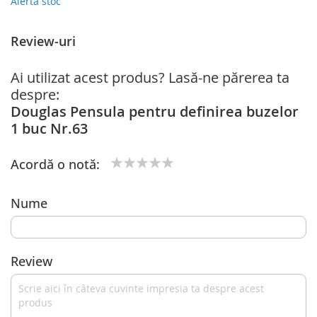
Alertă stoc
Review-uri
Ai utilizat acest produs? Lasă-ne părerea ta
despre:
Douglas Pensula pentru definirea buzelor
1 buc Nr.63
Acordă o notă:
1
2
3
4
5
star
stars
stars
stars
stars
Nume
Review