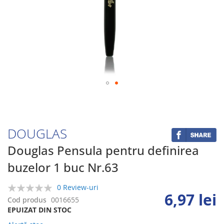
Skip
to
the
beginning
DOUGLAS
of
the
Douglas Pensula pentru definirea
images
buzelor 1 buc Nr.63
gallery
0 Review-uri
6,97 lei
0%
Cod produs
0016655
EPUIZAT DIN STOC