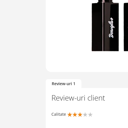
Skip
to
Review-uri
1
the
beginning
Review-uri client
of
the
images
Calitate
gallery
60%