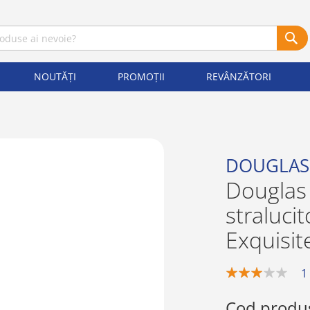
NOUTĂȚI
PROMOȚII
REVÂNZĂTORI
DOUGLAS
Douglas
straluci
Exquisit
1
60%
Cod produ