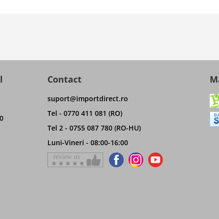
l
Contact
Ma
suport@importdirect.ro
Tel - 0770 411 081 (RO)
0
Tel 2 - 0755 087 780 (RO-HU)
Luni-Vineri - 08:00-16:00