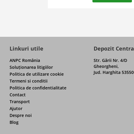
Linkuri utile
Depozit Centra
ANPC România
Str. Gării Nr. 4/D
Gheorgheni,
Soluţionarea litigiilor
Jud. Harghita 53550
Politica de utilizare cookie
Termeni si conditii
Politica de confidentialitate
Contact
Transport
Ajutor
Despre noi
Blog