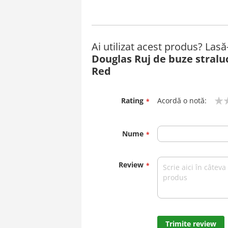
Ai utilizat acest produs? Las
Douglas Ruj de buze straluc
Red
Rating
Acordă o notă:
1
2
3
4
5
star
stars
stars
stars
stars
Nume
Review
Trimite review