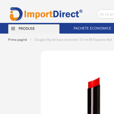
PACHETE ECONOMICE
PRODUSE
Prima pagină
Douglas Ruj de buze stralucitor 3.5 ml 08 Exquisite Red
Skip
to
the
end
of
the
images
gallery