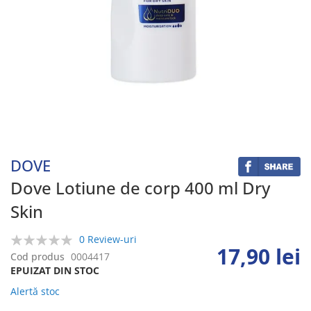
Skip
to
the
beginning
DOVE
of
the
Dove Lotiune de corp 400 ml Dry
images
Skin
gallery
0 Review-uri
17,90 lei
0%
Cod produs
0004417
EPUIZAT DIN STOC
Alertă stoc