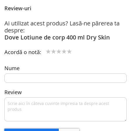
Review-uri
Ai utilizat acest produs? Lasă-ne părerea ta
despre:
Dove Lotiune de corp 400 ml Dry Skin
Acordă o notă:
1
2
3
4
5
star
stars
stars
stars
stars
Nume
Review