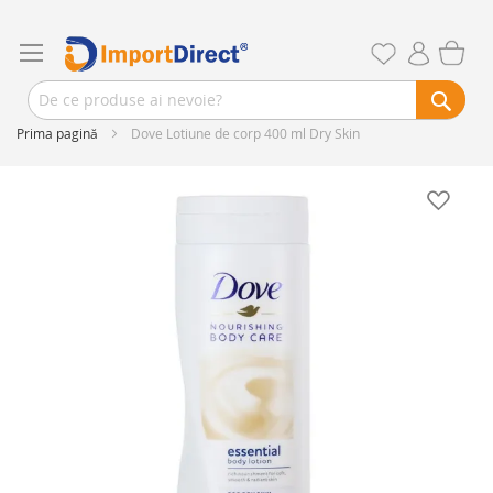
Prima pagină
Dove Lotiune de corp 400 ml Dry Skin
Skip
to
the
end
of
the
images
gallery