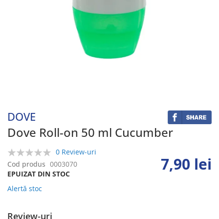
Skip
to
the
beginning
DOVE
of
the
Dove Roll-on 50 ml Cucumber
images
gallery
0 Review-uri
7,90 lei
0%
Cod produs
0003070
EPUIZAT DIN STOC
Alertă stoc
Review-uri