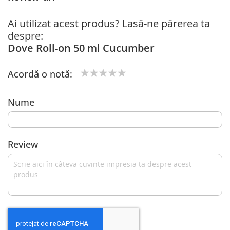
Ai utilizat acest produs? Lasă-ne părerea ta
despre:
Dove Roll-on 50 ml Cucumber
Acordă o notă:
1
2
3
4
5
star
stars
stars
stars
stars
Nume
Review