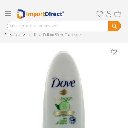
Prima pagină
Dove Roll-on 50 ml Cucumber
Skip
to
the
end
of
the
images
gallery