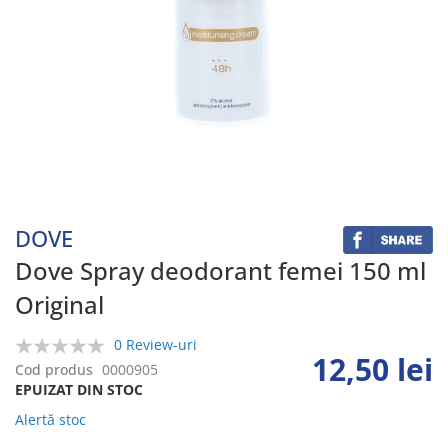
Skip
to
the
beginning
DOVE
of
the
Dove Spray deodorant femei 150 ml
images
Original
gallery
0 Review-uri
12,50 lei
0%
Cod produs
0000905
EPUIZAT DIN STOC
Alertă stoc