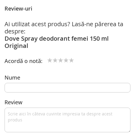
Review-uri
Ai utilizat acest produs? Lasă-ne părerea ta
despre:
Dove Spray deodorant femei 150 ml
Original
Acordă o notă:
1
2
3
4
5
star
stars
stars
stars
stars
Nume
Review