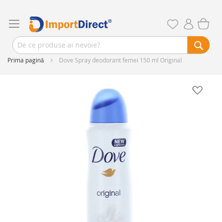
Prima pagină
Dove Spray deodorant femei 150 ml Original
Skip
to
the
end
of
the
images
gallery