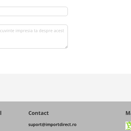
l
Contact
Ma
suport@importdirect.ro