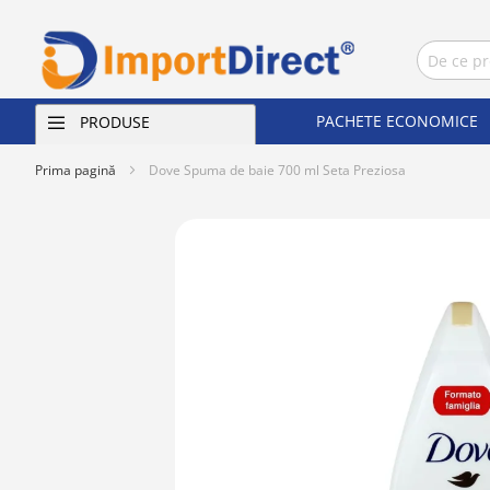
PACHETE ECONOMICE
PRODUSE
Prima pagină
Dove Spuma de baie 700 ml Seta Preziosa
Skip
to
the
end
of
the
images
gallery