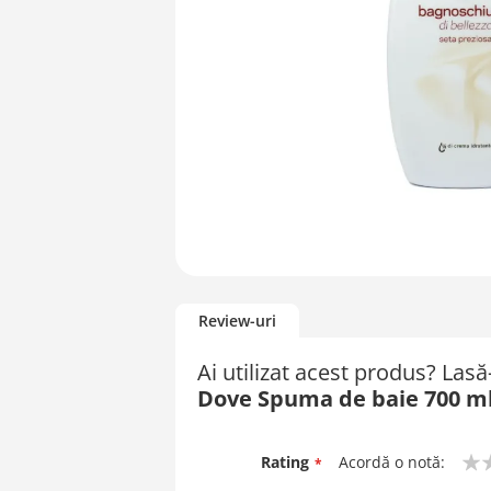
Skip
to
Review-uri
the
beginning
Ai utilizat acest produs? Las
of
Dove Spuma de baie 700 ml
the
images
gallery
Rating
Acordă o notă:
1
2
3
4
5