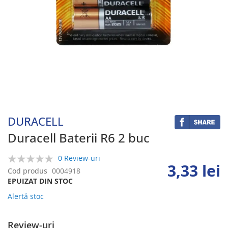
Skip
to
the
beginning
DURACELL
of
the
Duracell Baterii R6 2 buc
images
gallery
0 Review-uri
3,33 lei
0%
Cod produs
0004918
EPUIZAT DIN STOC
Alertă stoc
Review-uri