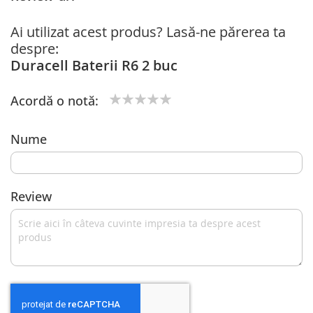
Ai utilizat acest produs? Lasă-ne părerea ta
despre:
Duracell Baterii R6 2 buc
Acordă o notă:
1
2
3
4
5
star
stars
stars
stars
stars
Nume
Review