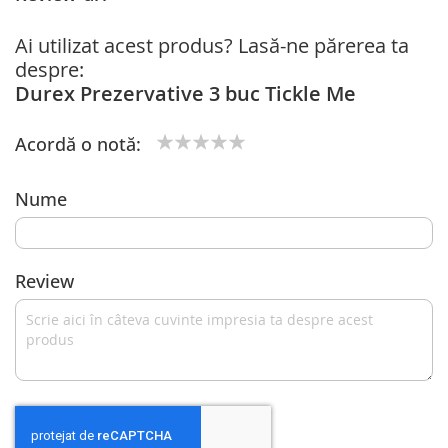
Ai utilizat acest produs? Lasă-ne părerea ta
despre:
Durex Prezervative 3 buc Tickle Me
Acordă o notă:
1
2
3
4
5
star
stars
stars
stars
stars
Nume
Review