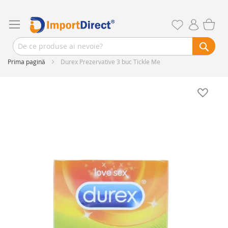
Prima pagină
Durex Prezervative 3 buc Tickle Me
Skip
to
the
end
of
the
images
gallery