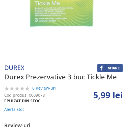
Skip
to
the
beginning
DUREX
of
the
Durex Prezervative 3 buc Tickle Me
images
gallery
0 Review-uri
5,99 lei
0%
Cod produs
0009078
EPUIZAT DIN STOC
Alertă stoc
Review-uri