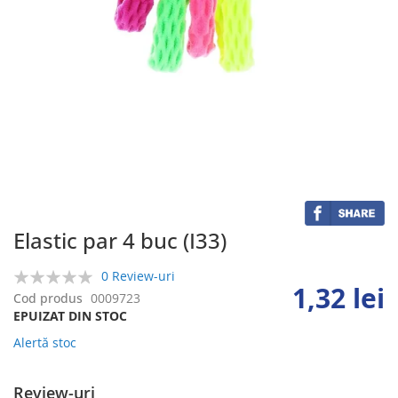
Skip
to
the
beginning
of
the
Elastic par 4 buc (I33)
images
gallery
0 Review-uri
1,32 lei
0%
Cod produs
0009723
EPUIZAT DIN STOC
Alertă stoc
Review-uri