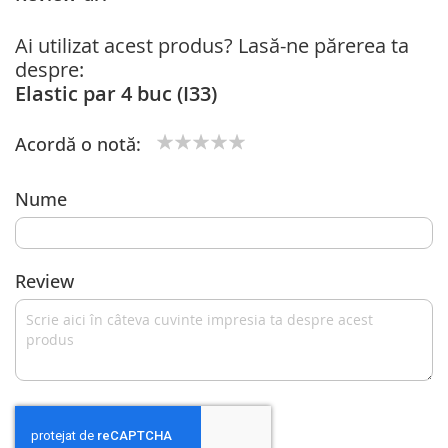
Ai utilizat acest produs? Lasă-ne părerea ta
despre:
Elastic par 4 buc (I33)
Acordă o notă:
1
2
3
4
5
star
stars
stars
stars
stars
Nume
Review