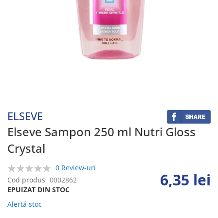
Skip
to
the
beginning
ELSEVE
of
the
Elseve Sampon 250 ml Nutri Gloss
images
Crystal
gallery
0 Review-uri
6,35 lei
0%
Cod produs
0002862
EPUIZAT DIN STOC
Alertă stoc