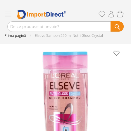
Prima pagină
Elseve Sampon 250 ml Nutri Gloss Crystal
Skip
to
the
end
of
the
images
gallery