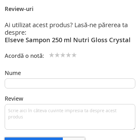
Review-uri
Ai utilizat acest produs? Lasă-ne părerea ta
despre:
Elseve Sampon 250 ml Nutri Gloss Crystal
Acordă o notă:
1
2
3
4
5
star
stars
stars
stars
stars
Nume
Review