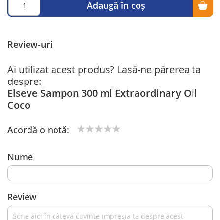
Adaugă în coș
Review-uri
Ai utilizat acest produs? Lasă-ne părerea ta
despre:
Elseve Sampon 300 ml Extraordinary Oil
Coco
Acordă o notă:
1
2
3
4
5
star
stars
stars
stars
stars
Nume
Review