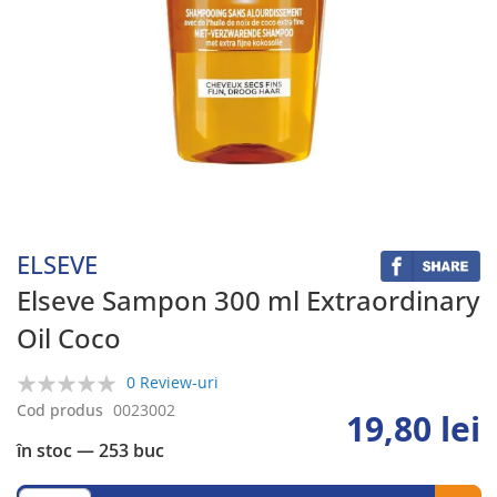
Skip
to
the
beginning
ELSEVE
of
the
Elseve Sampon 300 ml Extraordinary
images
Oil Coco
gallery
0 Review-uri
0%
Cod produs
0023002
19,80 lei
în stoc
— 253 buc