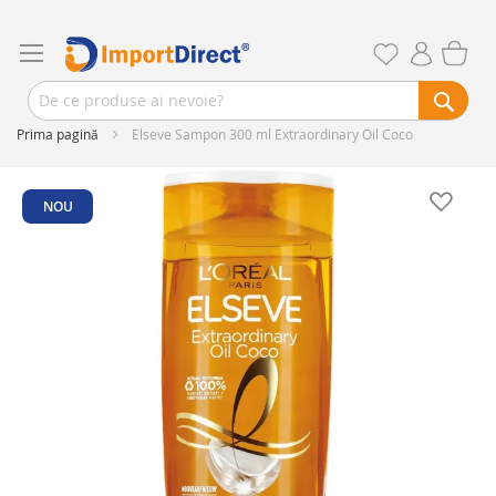
Prima pagină
Elseve Sampon 300 ml Extraordinary Oil Coco
Skip
to
NOU
the
end
of
the
images
gallery