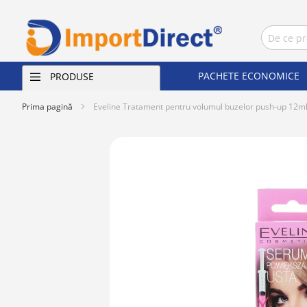
PACHETE ECONOMICE
PRODUSE
Prima pagină
Eveline Tratament pentru volumul buzelor push-up 12m
Skip
to
the
end
of
the
images
gallery