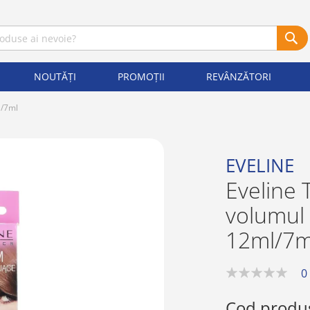
NOUTĂȚI
PROMOȚII
REVÂNZĂTORI
l/7ml
EVELINE
Eveline
volumul
12ml/7m
0
0%
Cod produ