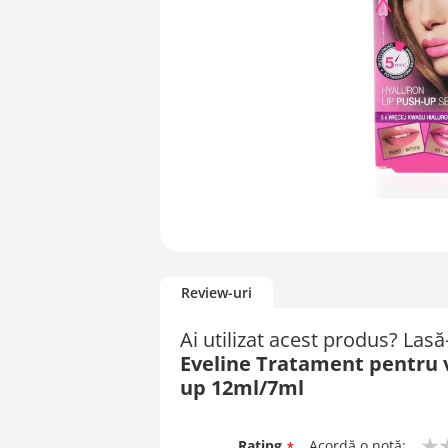
Skip
to
Review-uri
the
beginning
Ai utilizat acest produs? Las
of
Eveline Tratament pentru 
the
images
up 12ml/7ml
gallery
Rating
Acordă o notă: