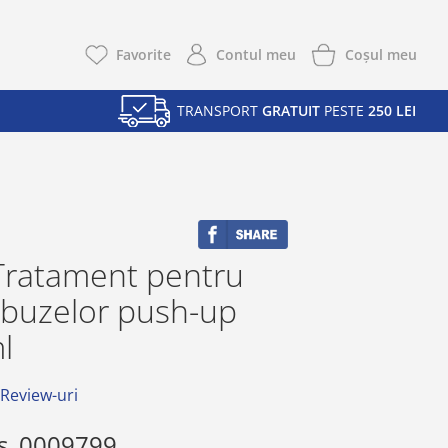
Coşul meu
Favorite
Contul meu
TRANSPORT
GRATUIT
PESTE
250 LEI
 Tratament pentru
 buzelor push-up
l
 Review-uri
s
0009799