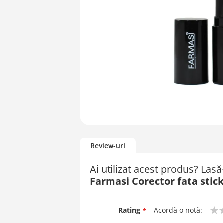
Skip
to
Review-uri
the
beginning
Ai utilizat acest produs? Las
of
Farmasi Corector fata stick
the
images
gallery
Rating
Acordă o notă:
1
2
3
4
5