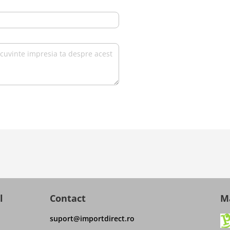
l
Contact
Ma
suport@importdirect.ro