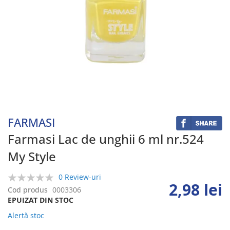
Skip
to
the
beginning
FARMASI
of
the
Farmasi Lac de unghii 6 ml nr.524
images
My Style
gallery
0 Review-uri
2,98 lei
0%
Cod produs
0003306
EPUIZAT DIN STOC
Alertă stoc