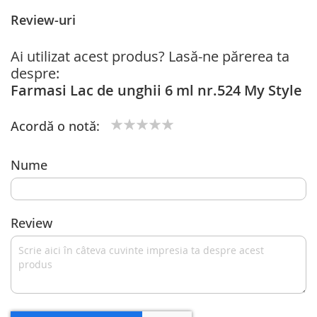
Review-uri
Ai utilizat acest produs? Lasă-ne părerea ta
despre:
Farmasi Lac de unghii 6 ml nr.524 My Style
Acordă o notă:
1
2
3
4
5
star
stars
stars
stars
stars
Nume
Review