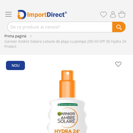
Prima pagină
Garnier Ambre Solaire Lotiune de plaja cu pompa 200 ml SPF 30 Hydra 24
Protect
Skip
to
NOU
the
end
of
the
images
gallery