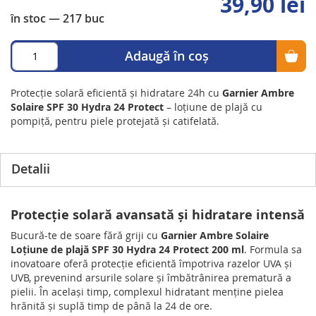
39,90 lei
în stoc
— 217 buc
Adaugă în coș
Protecție solară eficientă și hidratare 24h cu
Garnier Ambre
Solaire SPF 30 Hydra 24 Protect
– loțiune de plajă cu
pompiță, pentru piele protejată și catifelată.
Detalii
Protecție solară avansată și hidratare intensă
Bucură-te de soare fără griji cu
Garnier Ambre Solaire
Loțiune de plajă SPF 30 Hydra 24 Protect 200 ml
. Formula sa
inovatoare oferă protecție eficientă împotriva razelor UVA și
UVB, prevenind arsurile solare și îmbătrânirea prematură a
pielii. În același timp, complexul hidratant menține pielea
hrănită și suplă timp de până la 24 de ore.