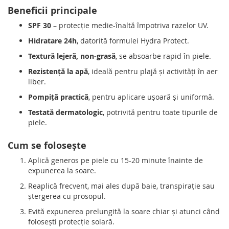
Beneficii principale
SPF 30
– protecție medie-înaltă împotriva razelor UV.
Hidratare 24h
, datorită formulei Hydra Protect.
Textură lejeră, non-grasă
, se absoarbe rapid în piele.
Rezistență la apă
, ideală pentru plajă și activități în aer
liber.
Pompiță practică
, pentru aplicare ușoară și uniformă.
Testată dermatologic
, potrivită pentru toate tipurile de
piele.
Cum se folosește
Aplică generos pe piele cu 15-20 minute înainte de
expunerea la soare.
Reaplică frecvent, mai ales după baie, transpirație sau
ștergerea cu prosopul.
Evită expunerea prelungită la soare chiar și atunci când
folosești protecție solară.