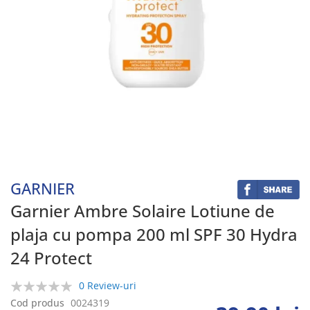
Skip
to
the
beginning
GARNIER
of
the
Garnier Ambre Solaire Lotiune de
images
plaja cu pompa 200 ml SPF 30 Hydra
gallery
24 Protect
0 Review-uri
0%
Cod produs
0024319