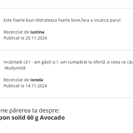
Este foarte bun.Hidrateaza foarte bine,fara a incarca parul.
Recenziat de
iustina
Publicat la
20.11.2024
Incântată că l - am găsit și l -am cumpărat la ofertă ,e ceea ce 
.Mulțumită
Recenziat de
Ionela
Publicat la
14.11.2024
ă-ne părerea ta despre:
pon solid 60 g Avocado