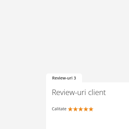
of
the
images
gallery
Review-uri
3
Review-uri client
Calitate
100%