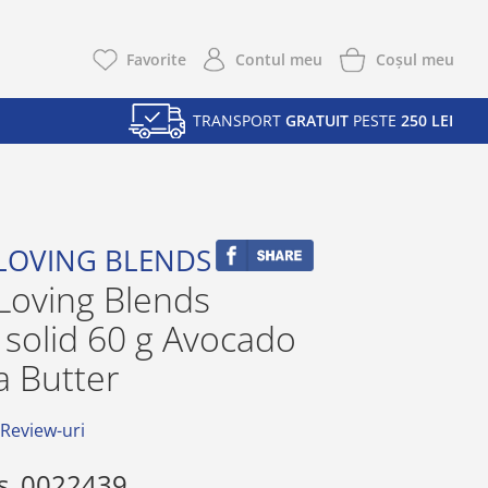
Coşul meu
Favorite
Contul meu
TRANSPORT
GRATUIT
PESTE
250 LEI
LOVING BLENDS
Loving Blends
solid 60 g Avocado
a Butter
 Review-uri
s
0022439