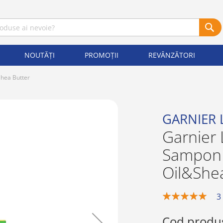
NOUTĂȚI
PROMOȚII
REVÂNZĂTORI
Shea Butter
GARNIER 
Garnier 
Sampon 
Oil&She
3
100%
Cod produ