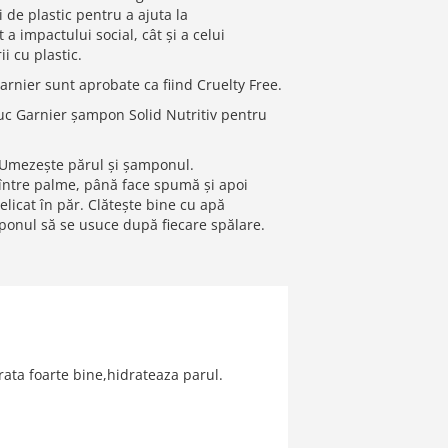
de plastic pentru a ajuta la
 a impactului social, cât și a celui
i cu plastic.
rnier sunt aprobate ca fiind Cruelty Free.
Buc Garnier șampon Solid Nutritiv pentru
 Umezește părul și șamponul.
ntre palme, până face spumă și apoi
icat în păr. Clătește bine cu apă
ponul să se usuce după fiecare spălare.
ata foarte bine,hidrateaza parul.