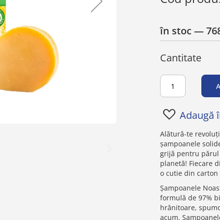
în stoc
— 768
Cantitate
A
Adaugă în
Alătură-te revoluț
șampoanele solide
grijă pentru părul
planetă! Fiecare 
o cutie din carton
Șampoanele Noastr
formulă de 97% bi
hrănitoare, spumo
acum. Șampoanele