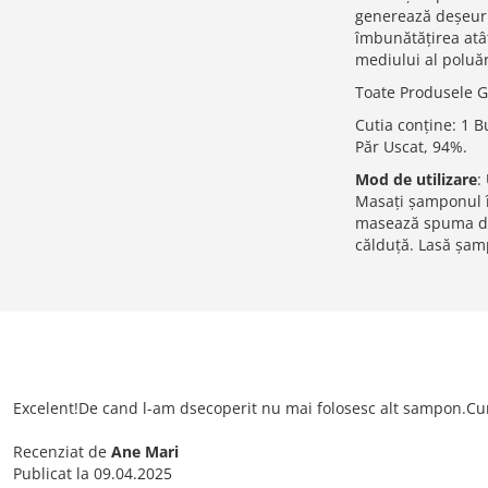
generează deșeuri 
îmbunătățirea atât
mediului al poluări
Toate Produsele Ga
Cutia conține: 1 
Păr Uscat, 94%.
Mod de utilizare
:
Masați șamponul î
masează spuma del
călduță. Lasă șam
Excelent!De cand l-am dsecoperit nu mai folosesc alt sampon.Cur
Recenziat de
Ane Mari
Publicat la
09.04.2025