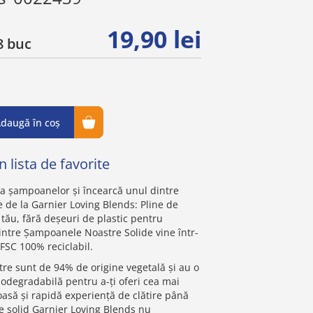
19,90 lei
 buc
daugă în coș
 lista de favorite
ia șampoanelor și încearcă unul dintre
 de la Garnier Loving Blends: Pline de
 tău, fără deșeuri de plastic pentru
dintre Șampoanele Noastre Solide vine într-
 FSC 100% reciclabil.
e sunt de 94% de origine vegetală și au o
odegradabilă pentru a-ți oferi cea mai
asă și rapidă experiență de clătire până
 solid Garnier Loving Blends nu