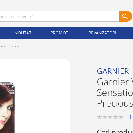
NOUTĂȚI
PROMOȚII
REVÂNZĂTORI
cious Garnet
GARNIER
Garnier 
Sensatio
Preciou
1
0%
Cod produ