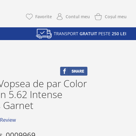
Coşul meu
Favorite
Contul meu
TRANSPORT
GRATUIT
PESTE
250 LEI
Vopsea de par Color
n 5.62 Intense
s Garnet
 Review
s
0009969