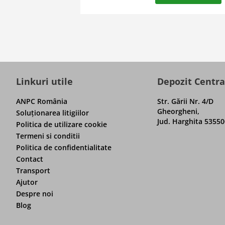
Linkuri utile
Depozit Centra
ANPC România
Str. Gării Nr. 4/D
Gheorgheni,
Soluţionarea litigiilor
Jud. Harghita 53550
Politica de utilizare cookie
Termeni si conditii
Politica de confidentialitate
Contact
Transport
Ajutor
Despre noi
Blog