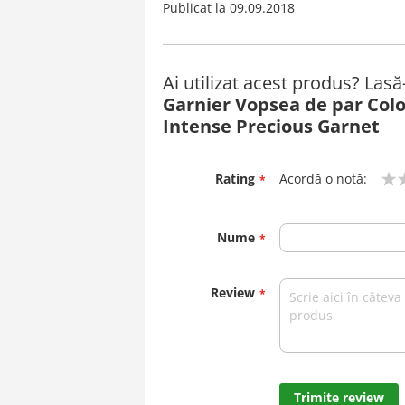
Publicat la
09.09.2018
Ai utilizat acest produs? Las
Garnier Vopsea de par Colo
Intense Precious Garnet
Rating
Acordă o notă:
1
2
3
4
5
star
stars
stars
stars
stars
Nume
Review
Trimite review