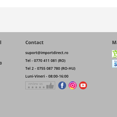
l
Contact
Ma
suport@importdirect.ro
Tel - 0770 411 081 (RO)
0
Tel 2 - 0755 087 780 (RO-HU)
Luni-Vineri - 08:00-16:00