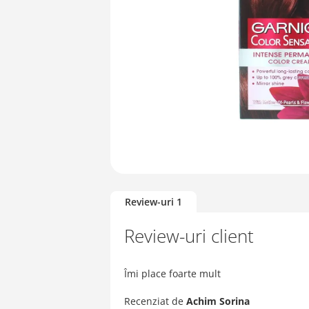
Skip
to
Review-uri
1
the
beginning
Review-uri client
of
the
images
Îmi place foarte mult
gallery
Recenziat de
Achim Sorina