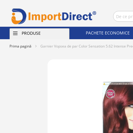
PACHETE ECONOMICE
PRODUSE
Prima pagină
Garnier Vopsea de par Color Sensation 5.62 Intense Pre
Skip
to
the
end
of
the
images
gallery