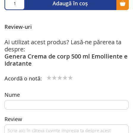
Adaugă în coș
Review-uri
Ai utilizat acest produs? Lasă-ne părerea ta
despre:
Genera Crema de corp 500 ml Emolliente e
Idratante
Acordă o notă:
1
2
3
4
5
star
stars
stars
stars
stars
Nume
Review