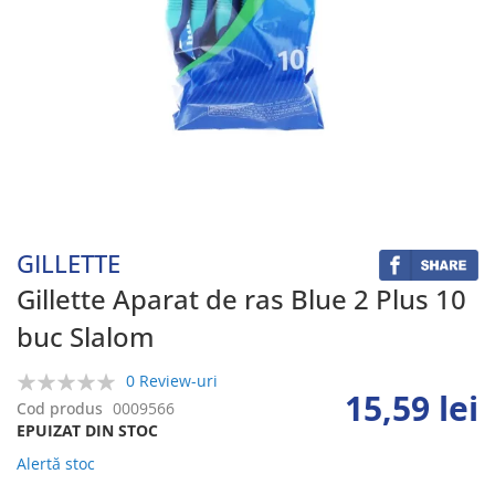
Skip
to
the
beginning
GILLETTE
of
the
Gillette Aparat de ras Blue 2 Plus 10
images
buc Slalom
gallery
0 Review-uri
15,59 lei
0%
Cod produs
0009566
EPUIZAT DIN STOC
Alertă stoc