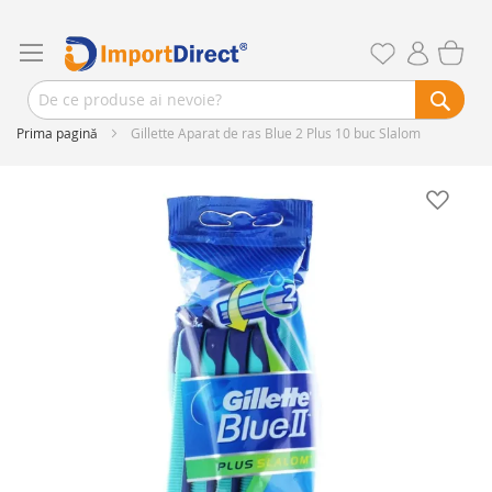
Prima pagină
Gillette Aparat de ras Blue 2 Plus 10 buc Slalom
Skip
to
the
end
of
the
images
gallery