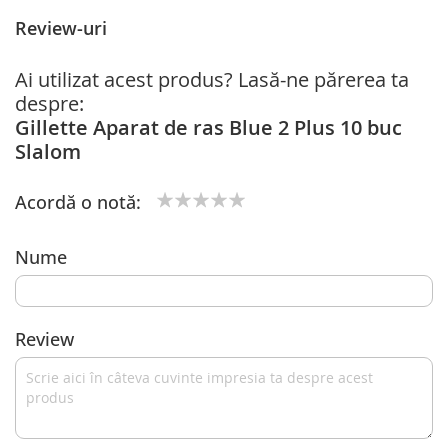
Review-uri
Ai utilizat acest produs? Lasă-ne părerea ta
despre:
Gillette Aparat de ras Blue 2 Plus 10 buc
Slalom
Acordă o notă:
1
2
3
4
5
star
stars
stars
stars
stars
Nume
Review