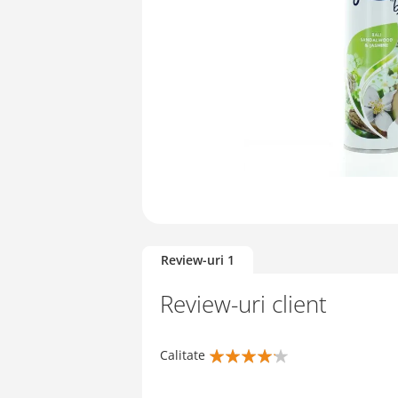
Skip
to
Review-uri
1
the
beginning
Review-uri client
of
the
images
Calitate
gallery
80%