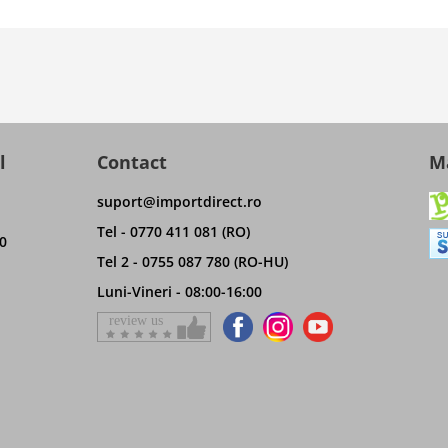
l
Contact
Ma
suport@importdirect.ro
Tel - 0770 411 081 (RO)
0
Tel 2 - 0755 087 780 (RO-HU)
Luni-Vineri - 08:00-16:00