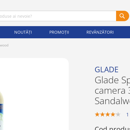
NOUTĂȚI
PROMOȚII
REVÂNZĂTORI
lwood
GLADE
Glade Sp
camera 
Sandal
1
80%
Cod produ