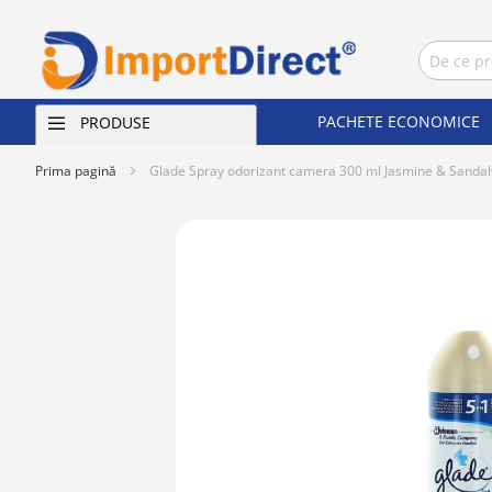
PACHETE ECONOMICE
PRODUSE
Prima pagină
Glade Spray odorizant camera 300 ml Jasmine & Sanda
Skip
to
the
end
of
the
images
gallery