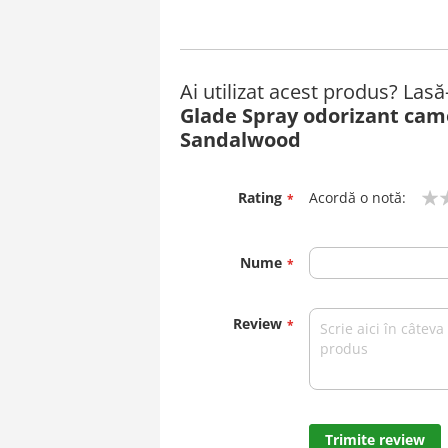
Ai utilizat acest produs? Las
Glade Spray odorizant cam
Sandalwood
Rating
Acordă o notă:
1
2
3
4
5
star
stars
stars
stars
stars
Nume
Review
Trimite review