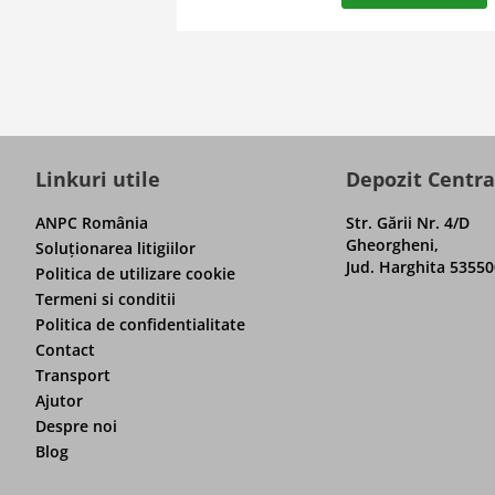
Linkuri utile
Depozit Centra
ANPC România
Str. Gării Nr. 4/D
Gheorgheni,
Soluţionarea litigiilor
Jud. Harghita 53550
Politica de utilizare cookie
Termeni si conditii
Politica de confidentialitate
Contact
Transport
Ajutor
Despre noi
Blog