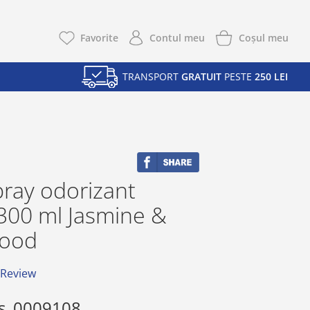
Coşul meu
Favorite
Contul meu
TRANSPORT
GRATUIT
PESTE
250 LEI
ray odorizant
300 ml Jasmine &
wood
 Review
s
0009108