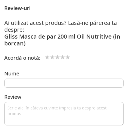
Review-uri
Ai utilizat acest produs? Lasă-ne părerea ta
despre:
Gliss Masca de par 200 ml Oil Nutritive (in
borcan)
Acordă o notă:
1
2
3
4
5
star
stars
stars
stars
stars
Nume
Review