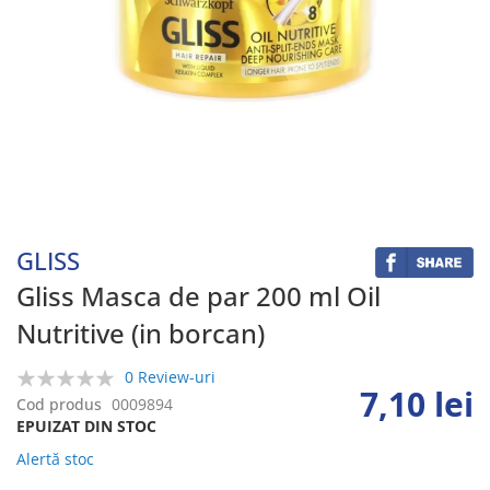
Skip
to
the
beginning
GLISS
of
the
Gliss Masca de par 200 ml Oil
images
Nutritive (in borcan)
gallery
0 Review-uri
7,10 lei
0%
Cod produs
0009894
EPUIZAT DIN STOC
Alertă stoc