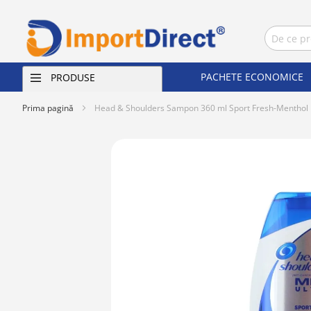
PACHETE ECONOMICE
PRODUSE
Prima pagină
Head & Shoulders Sampon 360 ml Sport Fresh-Menthol
Skip
to
the
end
of
the
images
gallery