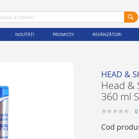
NOUTĂȚI
PROMOȚII
REVÂNZĂTORI
HEAD & 
Head & 
360 ml 
0
0%
Cod produ