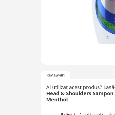
Skip
to
Review-uri
the
beginning
Ai utilizat acest produs? Las
of
Head & Shoulders Sampon 3
the
images
Menthol
gallery
Rating
Acordă o notă: