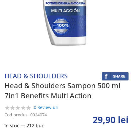
Skip
to
the
beginning
HEAD & SHOULDERS
of
the
Head & Shoulders Sampon 500 ml
images
7in1 Benefits Multi Action
gallery
0 Review-uri
0%
Cod produs
0024074
29,90 lei
în stoc
— 212 buc