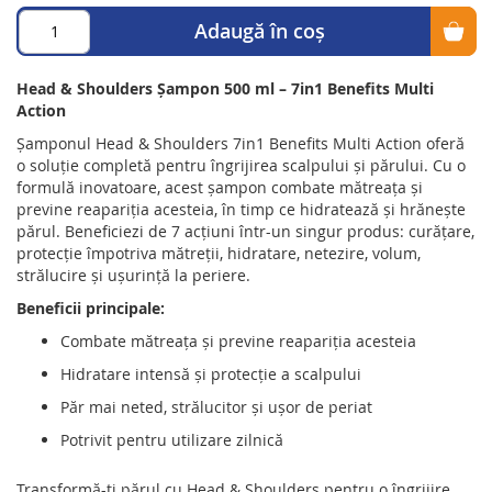
Adaugă în coș
Head & Shoulders Șampon 500 ml – 7in1 Benefits Multi
Action
Șamponul Head & Shoulders 7in1 Benefits Multi Action oferă
o soluție completă pentru îngrijirea scalpului și părului. Cu o
formulă inovatoare, acest șampon combate mătreața și
previne reapariția acesteia, în timp ce hidratează și hrănește
părul. Beneficiezi de 7 acțiuni într-un singur produs: curățare,
protecție împotriva mătreții, hidratare, netezire, volum,
strălucire și ușurință la periere.
Beneficii principale:
Combate mătreața și previne reapariția acesteia
Hidratare intensă și protecție a scalpului
Păr mai neted, strălucitor și ușor de periat
Potrivit pentru utilizare zilnică
Transformă-ți părul cu Head & Shoulders pentru o îngrijire