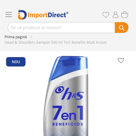
Prima pagină
Head & Shoulders Sampon 500 ml 7in1 Benefits Multi Action
Skip
to
NOU
the
end
of
the
images
gallery