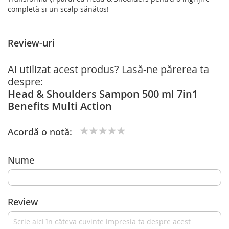
completă și un scalp sănătos!
Review-uri
Ai utilizat acest produs? Lasă-ne părerea ta
despre:
Head & Shoulders Sampon 500 ml 7in1
Benefits Multi Action
Acordă o notă:
1
2
3
4
5
star
stars
stars
stars
stars
Nume
Review