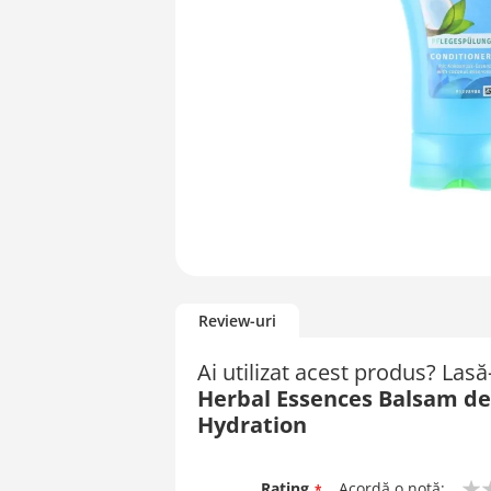
Skip
to
Review-uri
the
beginning
Ai utilizat acest produs? Las
of
Herbal Essences Balsam de 
the
images
Hydration
gallery
Rating
Acordă o notă: