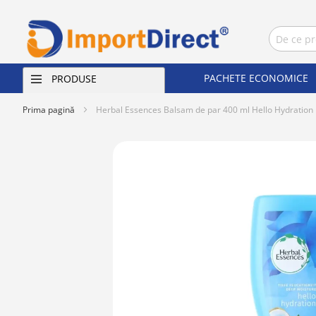
PACHETE ECONOMICE
PRODUSE
Prima pagină
Herbal Essences Balsam de par 400 ml Hello Hydration
Skip
to
the
end
of
the
images
gallery