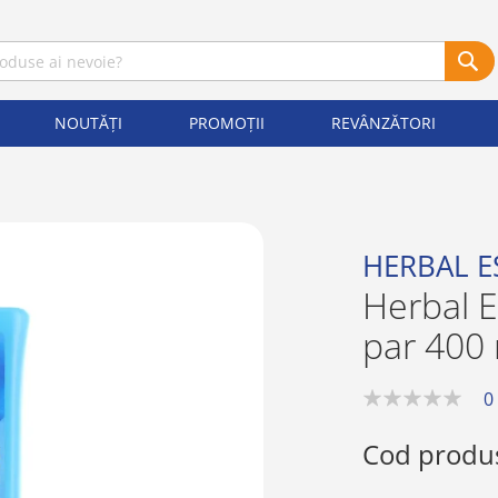
NOUTĂȚI
PROMOȚII
REVÂNZĂTORI
HERBAL E
Herbal 
par 400 
0
0%
Cod produ