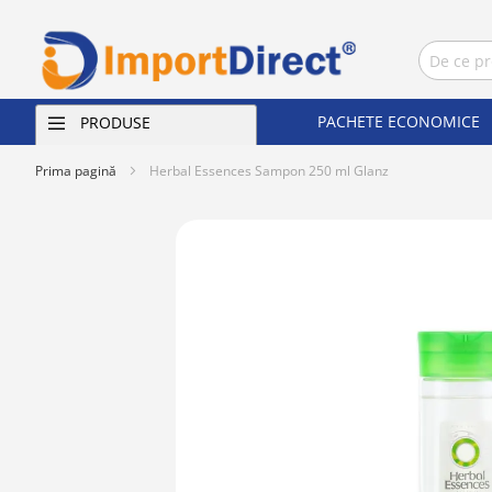
PACHETE ECONOMICE
PRODUSE
Prima pagină
Herbal Essences Sampon 250 ml Glanz
Skip
to
the
end
of
the
images
gallery