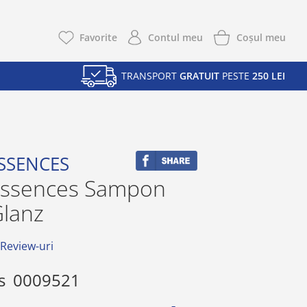
Coşul meu
Favorite
Contul meu
TRANSPORT
GRATUIT
PESTE
250 LEI
SSENCES
Essences Sampon
Glanz
 Review-uri
s
0009521