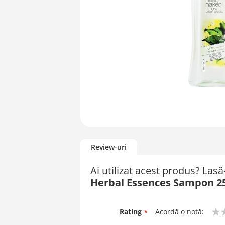
Skip
to
Review-uri
the
beginning
Ai utilizat acest produs? Las
of
Herbal Essences Sampon 25
the
images
gallery
Rating
Acordă o notă:
1
2
3
4
5