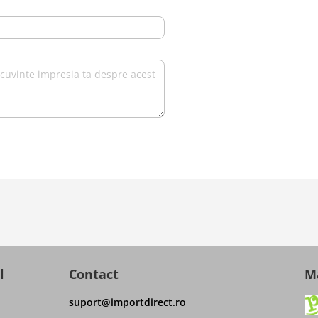
l
Contact
Ma
suport@importdirect.ro