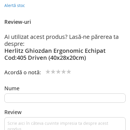
Alertă stoc
Review-uri
Ai utilizat acest produs? Lasă-ne părerea ta
despre:
Herlitz Ghiozdan Ergonomic Echipat
Cod:405 Driven (40x28x20cm)
Acordă o notă:
1
2
3
4
5
star
stars
stars
stars
stars
Nume
Review