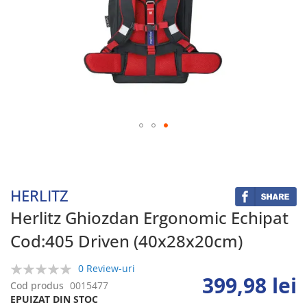
Skip
to
the
beginning
HERLITZ
of
the
Herlitz Ghiozdan Ergonomic Echipat
images
Cod:405 Driven (40x28x20cm)
gallery
0 Review-uri
399,98 lei
0%
Cod produs
0015477
EPUIZAT DIN STOC