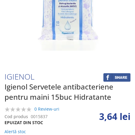
Skip
to
the
beginning
IGIENOL
of
the
Igienol Servetele antibacteriene
images
pentru maini 15buc Hidratante
gallery
0 Review-uri
3,64 lei
0%
Cod produs
0015837
EPUIZAT DIN STOC
Alertă stoc