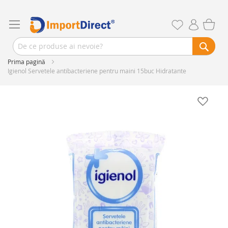
Prima pagină
Igienol Servetele antibacteriene pentru maini 15buc Hidratante
Skip
to
the
end
of
the
images
gallery