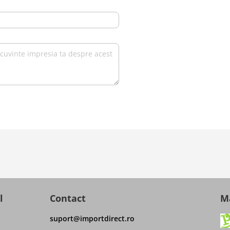
l
Contact
Ma
suport@importdirect.ro