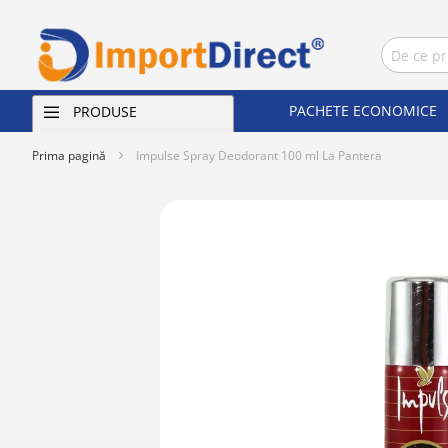
PACHETE ECONOMICE
PRODUSE
Prima pagină
Impulse Spray Deodorant 100 ml La Pantera
Skip
to
the
end
of
the
images
gallery