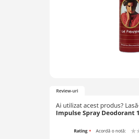
Skip
to
Review-uri
the
beginning
Ai utilizat acest produs? Las
of
Impulse Spray Deodorant 1
the
images
gallery
Rating
Acordă o notă:
1
2
3
4
5