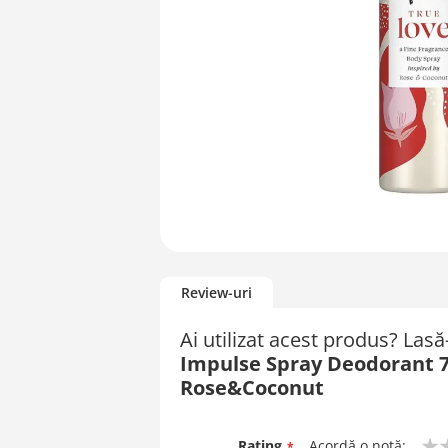
Skip
to
Review-uri
the
beginning
Ai utilizat acest produs? Las
of
Impulse Spray Deodorant 7
the
images
Rose&Coconut
gallery
Rating
Acordă o notă: