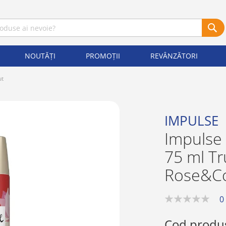
NOUTĂȚI
PROMOȚII
REVÂNZĂTORI
ut
IMPULSE
Impulse
75 ml T
Rose&C
0
0%
Cod produ