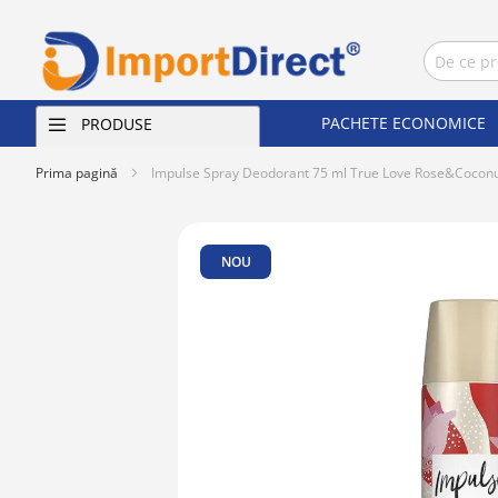
PACHETE ECONOMICE
PRODUSE
Prima pagină
Impulse Spray Deodorant 75 ml True Love Rose&Cocon
Skip
to
NOU
the
end
of
the
images
gallery