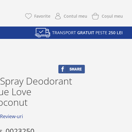
Coşul meu
Favorite
Contul meu
TRANSPORT
GRATUIT
PESTE
250 LEI
 Spray Deodorant
rue Love
oconut
 Review-uri
s
0023250