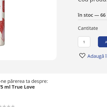
în stoc
— 66 
Cantitate
A
Adaugă în
ă-ne părerea ta despre:
5 ml True Love