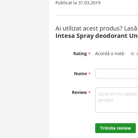
Publicat la
31.03.2019
Ai utilizat acest produs? Las
Intesa Spray deodorant Un
Rating
Acordă o notă:
1
2
3
4
5
star
stars
stars
stars
stars
Nume
Review
Trimite review