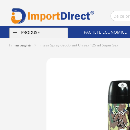
PACHETE ECONOMICE
PRODUSE
Prima pagină
Intesa Spray deodorant Unisex 125 ml Super Sex
Skip
to
the
end
of
the
images
gallery