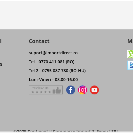
l
Contact
Ma
suport@importdirect.ro
Tel - 0770 411 081 (RO)
0
Tel 2 - 0755 087 780 (RO-HU)
Luni-Vineri - 08:00-16:00
©2025 Continental Commerce Import & Export SRL.