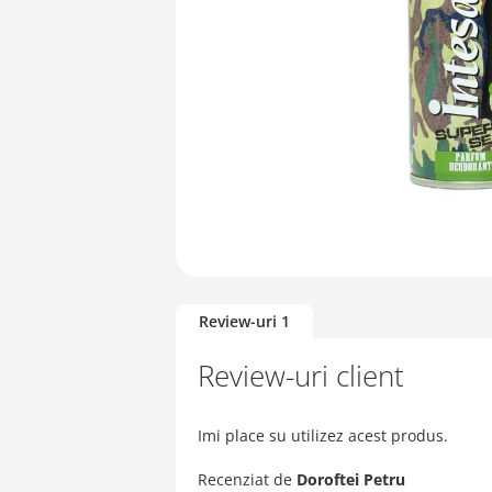
Skip
to
Review-uri
1
the
beginning
Review-uri client
of
the
images
Imi place su utilizez acest produs.
gallery
Recenziat de
Doroftei Petru