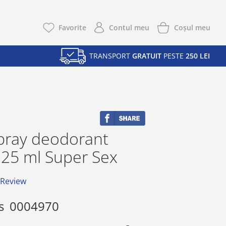
Coşul meu
Favorite
Contul meu
TRANSPORT
GRATUIT
PESTE
250 LEI
Spray deodorant
125 ml Super Sex
 Review
s
0004970