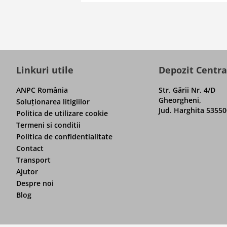
Linkuri utile
Depozit Centra
ANPC România
Str. Gării Nr. 4/D
Gheorgheni,
Soluţionarea litigiilor
Jud. Harghita 53550
Politica de utilizare cookie
Termeni si conditii
Politica de confidentialitate
Contact
Transport
Ajutor
Despre noi
Blog