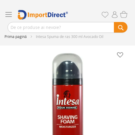
Prima pagină
Intesa Spuma de ras 300 ml Avocado Oil
Skip
to
the
end
of
the
images
gallery