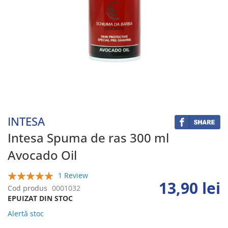
Skip
to
the
beginning
INTESA
of
the
Intesa Spuma de ras 300 ml
images
Avocado Oil
gallery
1 Review
13,90 lei
100%
Cod produs
0001032
EPUIZAT DIN STOC
Alertă stoc