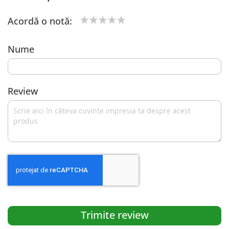
Acordă o notă:
1
2
3
4
5
star
stars
stars
stars
stars
Nume
Review
Trimite review