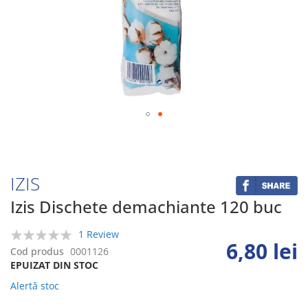
Skip
to
the
beginning
IZIS
of
the
Izis Dischete demachiante 120 buc
images
gallery
1 Review
6,80 lei
0%
Cod produs
0001126
EPUIZAT DIN STOC
Alertă stoc