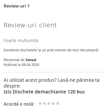
Review-uri
1
Review-uri client
Foarte multumita
Excelente dischetele la un pret extrem de mic! Recomand!
Recenziat de
Sansai
Publicat la
08.04.2020
Ai utilizat acest produs? Lasă-ne părerea ta
despre:
Izis Dischete demachiante 120 buc
Acordă o notă:
1
2
3
4
5