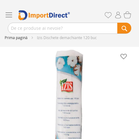
Prima pagină
Izis Dischete demachiante 120 buc
Skip
to
the
end
of
the
images
gallery