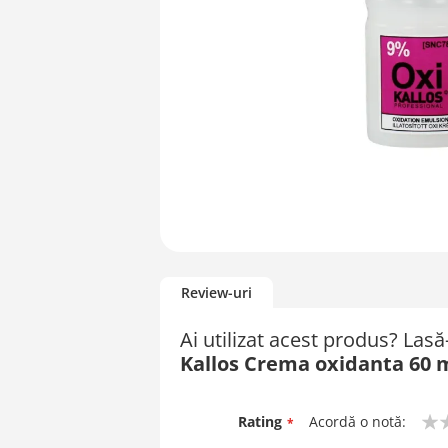
Skip
to
Review-uri
the
beginning
Ai utilizat acest produs? Las
of
Kallos Crema oxidanta 60 
the
images
gallery
Rating
Acordă o notă:
1
2
3
4
5