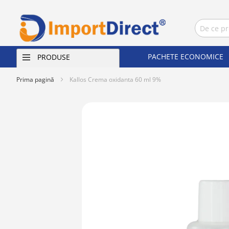
PACHETE ECONOMICE
PRODUSE
Prima pagină
Kallos Crema oxidanta 60 ml 9%
Skip
to
the
end
of
the
images
gallery