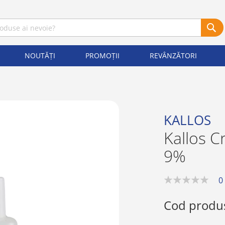
NOUTĂȚI
PROMOȚII
REVÂNZĂTORI
KALLOS
Kallos C
9%
0
0%
Cod produ