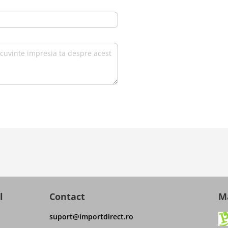
l
Contact
Ma
suport@importdirect.ro