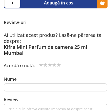
Adaugă în coș
Review-uri
Ai utilizat acest produs? Lasă-ne părerea ta
despre:
Kifra Mini Parfum de camera 25 ml
Mumbai
Acordă o notă:
1
2
3
4
5
star
stars
stars
stars
stars
Nume
Review