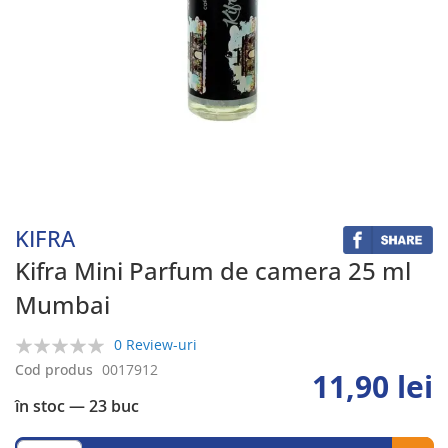
Skip
to
the
beginning
KIFRA
of
the
Kifra Mini Parfum de camera 25 ml
images
Mumbai
gallery
0 Review-uri
0%
Cod produs
0017912
11,90 lei
în stoc
— 23 buc