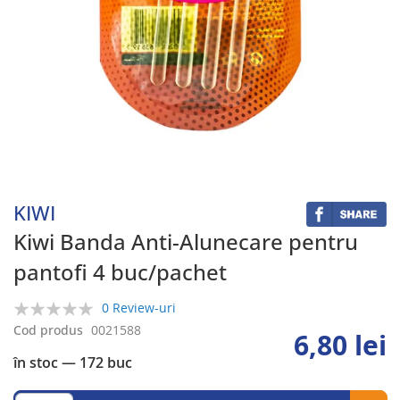
Skip
to
the
beginning
KIWI
of
the
Kiwi Banda Anti-Alunecare pentru
images
pantofi 4 buc/pachet
gallery
0 Review-uri
0%
Cod produs
0021588
6,80 lei
în stoc
— 172 buc