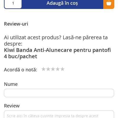
Adaugă în coș
Review-uri
Ai utilizat acest produs? Lasă-ne părerea ta
despre:
Kiwi Banda Anti-Alunecare pentru pantofi
4 buc/pachet
Acordă o notă:
1
2
3
4
5
star
stars
stars
stars
stars
Nume
Review