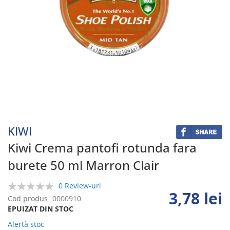
Skip
to
the
beginning
KIWI
of
the
Kiwi Crema pantofi rotunda fara
images
burete 50 ml Marron Clair
gallery
0 Review-uri
3,78 lei
0%
Cod produs
0000910
EPUIZAT DIN STOC
Alertă stoc