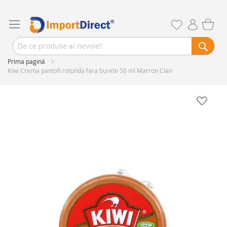
Prima pagină
Kiwi Crema pantofi rotunda fara burete 50 ml Marron Clair
Skip
to
the
end
of
the
images
gallery