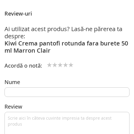
Review-uri
Ai utilizat acest produs? Lasă-ne părerea ta
despre:
Kiwi Crema pantofi rotunda fara burete 50
ml Marron Clair
Acordă o notă:
1
2
3
4
5
star
stars
stars
stars
stars
Nume
Review