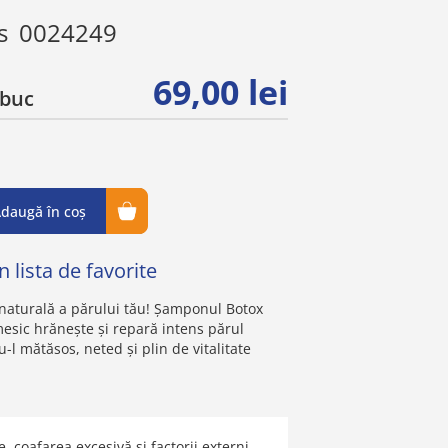
s
0024249
69,00 lei
buc
daugă în coș
 lista de favorite
aturală a părului tău! Șamponul Botox
mesic hrănește și repară intens părul
u-l mătăsos, neted și plin de vitalitate
 coafarea excesivă și factorii externi