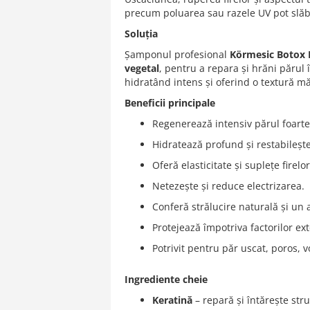
of
precum poluarea sau razele UV pot slăbi f
the
images
Soluția
gallery
Șamponul profesional
Körmesic Botox 
vegetal
, pentru a repara și hrăni părul
hidratând intens și oferind o textură m
Beneficii principale
Regenerează intensiv părul foarte
Hidratează profund și restabilește
Oferă elasticitate și suplețe firelo
Netezește și reduce electrizarea.
Conferă strălucire naturală și un 
Protejează împotriva factorilor ex
Potrivit pentru păr uscat, poros, v
Ingrediente cheie
Keratină
– repară și întărește stru