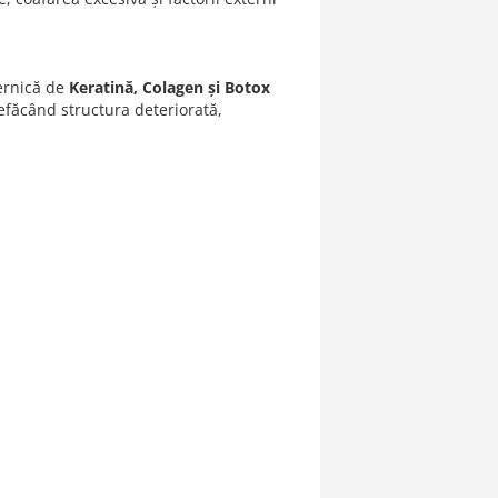
ernică de
Keratină, Colagen și Botox
refăcând structura deteriorată,