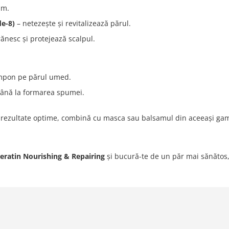
um.
de-8)
– netezește și revitalizează părul.
ănesc și protejează scalpul.
ampon pe părul umed.
până la formarea spumei.
 rezultate optime, combină cu masca sau balsamul din aceeași ga
eratin Nourishing & Repairing
și bucură-te de un păr mai sănătos, m