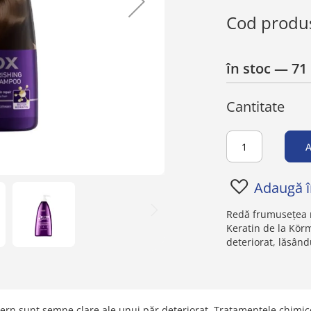
0%
Cod produ
în stoc
— 71 
Cantitate
A
Adaugă în
Redă frumusețea n
Keratin de la Kör
deteriorat, lăsând
tern sunt semne clare ale unui păr deteriorat. Tratamentele chimice,