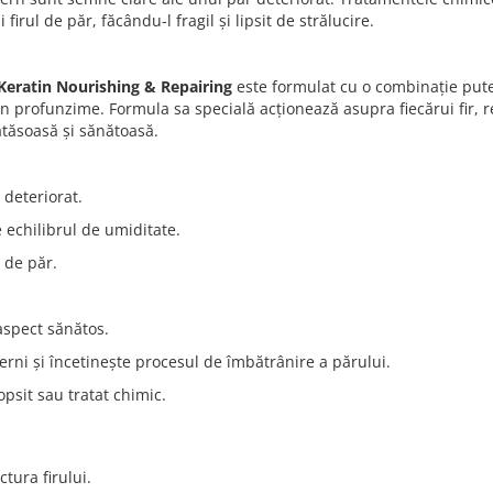
irul de păr, făcându-l fragil și lipsit de strălucire.
Keratin Nourishing & Repairing
este formulat cu o combinație put
 în profunzime. Formula sa specială acționează asupra fiecărui fir, 
ătăsoasă și sănătoasă.
 deteriorat.
 echilibrul de umiditate.
r de păr.
aspect sănătos.
terni și încetinește procesul de îmbătrânire a părului.
opsit sau tratat chimic.
ctura firului.