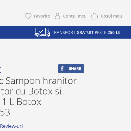
Coşul meu
Favorite
Contul meu
TRANSPORT
GRATUIT
PESTE
250 LEI
C
c Sampon hranitor
ator cu Botox si
 1 L Botox
53
 Review-uri