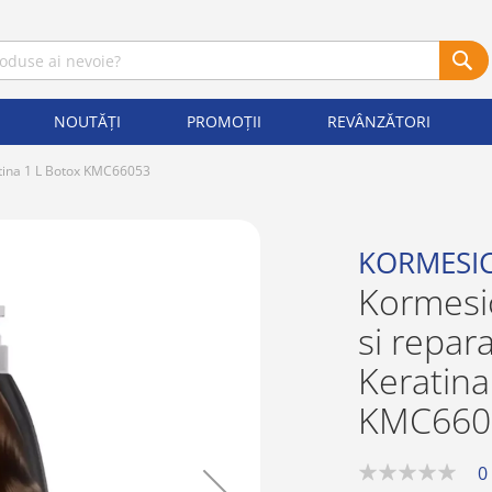
NOUTĂȚI
PROMOȚII
REVÂNZĂTORI
atina 1 L Botox KMC66053
KORMESI
Kormesi
si repar
Keratina
KMC660
0