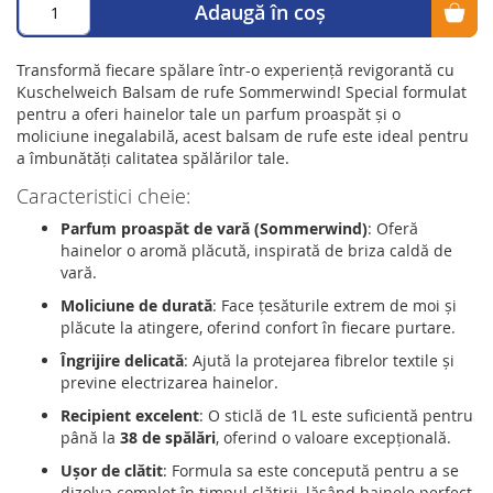
Adaugă în coș
Transformă fiecare spălare într-o experiență revigorantă cu
Kuschelweich Balsam de rufe Sommerwind! Special formulat
pentru a oferi hainelor tale un parfum proaspăt și o
moliciune inegalabilă, acest balsam de rufe este ideal pentru
a îmbunătăți calitatea spălărilor tale.
Caracteristici cheie:
Parfum proaspăt de vară (Sommerwind)
: Oferă
hainelor o aromă plăcută, inspirată de briza caldă de
vară.
Moliciune de durată
: Face țesăturile extrem de moi și
plăcute la atingere, oferind confort în fiecare purtare.
Îngrijire delicată
: Ajută la protejarea fibrelor textile și
previne electrizarea hainelor.
Recipient excelent
: O sticlă de 1L este suficientă pentru
până la
38 de spălări
, oferind o valoare excepțională.
Ușor de clătit
: Formula sa este concepută pentru a se
dizolva complet în timpul clătirii, lăsând hainele perfect