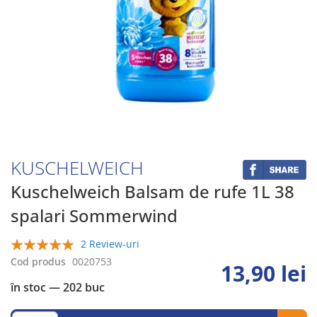
Skip
to
the
beginning
KUSCHELWEICH
of
the
Kuschelweich Balsam de rufe 1L 38
images
spalari Sommerwind
gallery
2 Review-uri
100%
Cod produs
0020753
13,90 lei
în stoc
— 202 buc