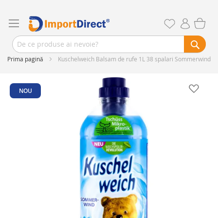
Prima pagină
Kuschelweich Balsam de rufe 1L 38 spalari Sommerwind
Skip
to
NOU
the
end
of
the
images
gallery