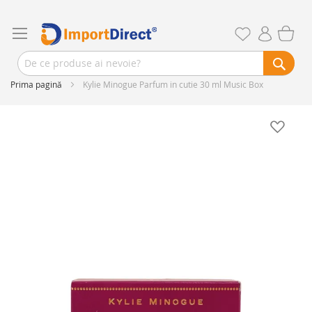
Prima pagină
Kylie Minogue Parfum in cutie 30 ml Music Box
Skip
to
the
end
of
the
images
gallery