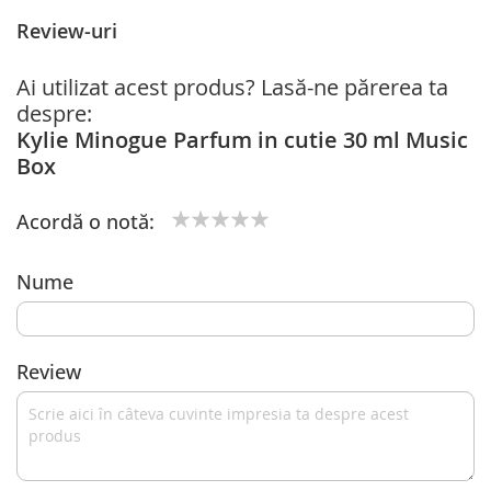
Review-uri
Ai utilizat acest produs? Lasă-ne părerea ta
despre:
Kylie Minogue Parfum in cutie 30 ml Music
Box
Acordă o notă:
1
2
3
4
5
star
stars
stars
stars
stars
Nume
Review