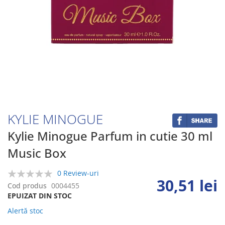
Skip
to
the
beginning
KYLIE MINOGUE
of
the
Kylie Minogue Parfum in cutie 30 ml
images
Music Box
gallery
0 Review-uri
30,51 lei
0%
Cod produs
0004455
EPUIZAT DIN STOC
Alertă stoc