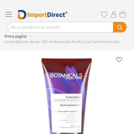
Prima pagină
L'oreal Balsam de par 200 ml Botanicals Fresh Care Camelina (in tub)
Skip
to
the
end
of
the
images
gallery