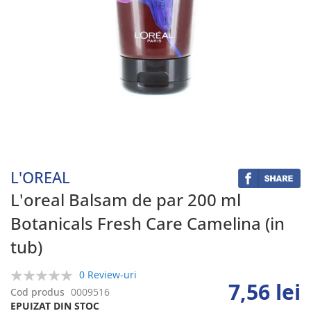
Skip
to
the
beginning
L'OREAL
of
the
L'oreal Balsam de par 200 ml
images
Botanicals Fresh Care Camelina (in
gallery
tub)
0 Review-uri
7,56 lei
0%
Cod produs
0009516
EPUIZAT DIN STOC