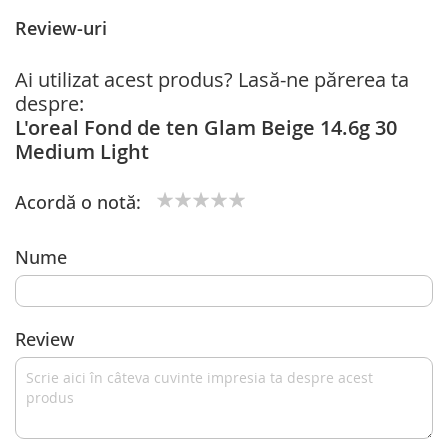
Review-uri
Ai utilizat acest produs? Lasă-ne părerea ta
despre:
L'oreal Fond de ten Glam Beige 14.6g 30
Medium Light
Acordă o notă:
1
2
3
4
5
star
stars
stars
stars
stars
Nume
Review