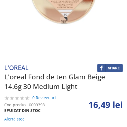
Skip
to
the
beginning
L'OREAL
of
the
L'oreal Fond de ten Glam Beige
images
14.6g 30 Medium Light
gallery
0 Review-uri
16,49 lei
0%
Cod produs
0009398
EPUIZAT DIN STOC
Alertă stoc