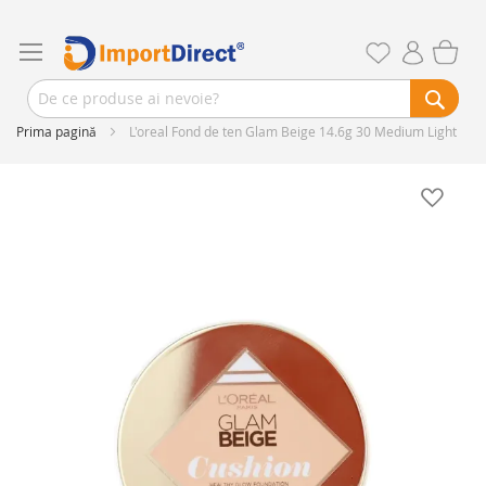
Prima pagină
L'oreal Fond de ten Glam Beige 14.6g 30 Medium Light
Skip
to
the
end
of
the
images
gallery